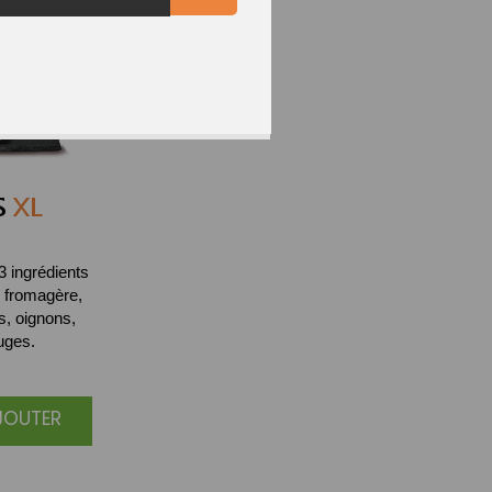
S
XL
 3 ingrédients
 fromagère,
s, oignons,
uges.
AJOUTER