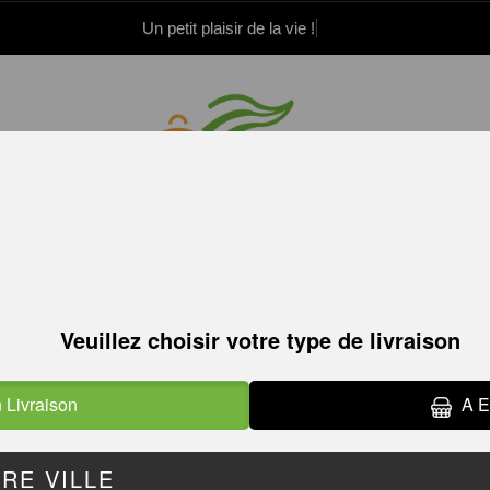
Un petit plaisir de la vie !
.52.15.21.82
.52.15.21.83
TACOS
TACOS
TACOS DU CHEF
GRATINÉS