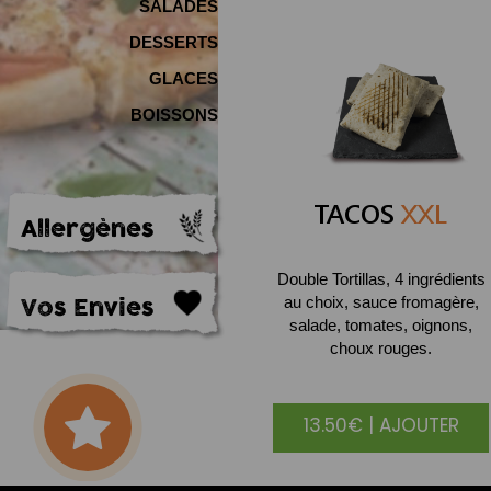
SALADES
DESSERTS
GLACES
BOISSONS
TACOS
XXL
Allergènes
Double Tortillas, 4 ingrédients
Vos Envies
au choix, sauce fromagère,
salade, tomates, oignons,
choux rouges.
13.50€ | AJOUTER