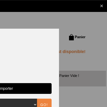
×
Se connecter /
Panier
S'inscrire
Panier Vide !