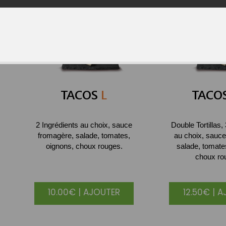
TACOS
L
TACO
2 Ingrédients au choix, sauce
Double Tortillas,
fromagère, salade, tomates,
au choix, sauce
oignons, choux rouges.
salade, tomate
choux ro
10.00€ | AJOUTER
12.50€ | 