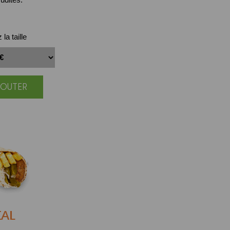
la taille
JOUTER
IAL