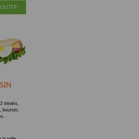
JOUTER
SIN
2 steaks,
, boursin,
és.
la taille