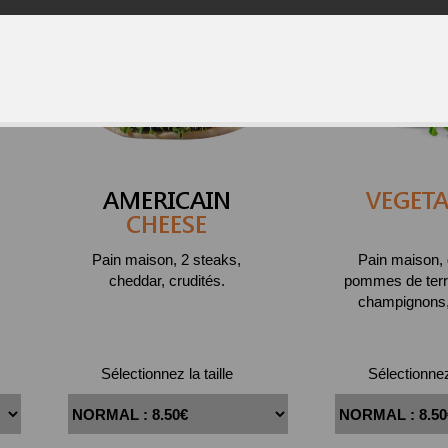
AMERICAIN
VEGETA
CHEESE
Pain maison, 2 steaks,
Pain maison, 
cheddar, crudités.
pommes de terre
champignons, 
Sélectionnez la taille
Sélectionnez 