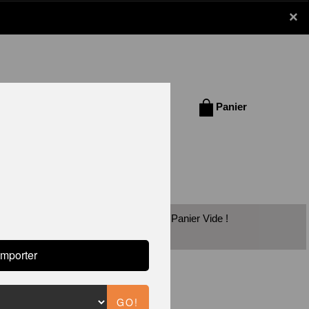
×
Se connecter /
Panier
S'inscrire
vec les chèques vacances est disponible!
Panier Vide !
UB