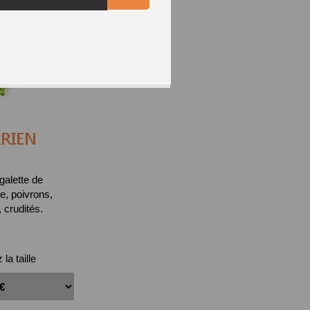
RIEN
galette de
, poivrons,
crudités.
la taille