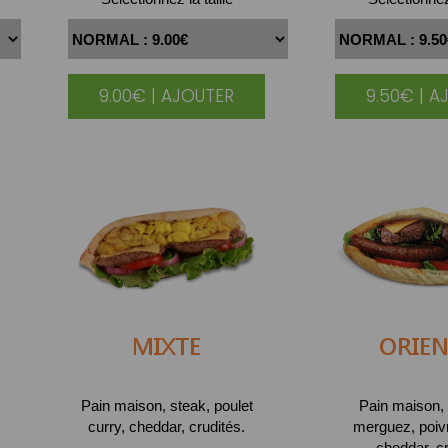
9.00€ | AJOUTER
9.50€ | A
MIXTE
ORIEN
Pain maison, steak, poulet
Pain maison, 
curry, cheddar, crudités.
merguez, poivr
cheddar, cr