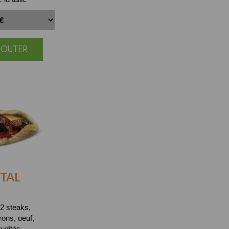
JOUTER
TAL
2 steaks,
ons, oeuf,
udités.