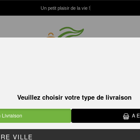
Un petit plaisir de la vie !
.52.15.21.82
.52.15.21.83
Le paiement a
ANDWICHS
COMPOSEZ VOTRE SANDWICH
MAKLO