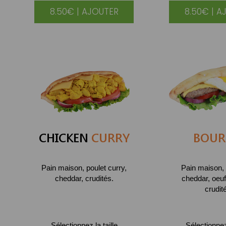
8.50€ | AJOUTER
8.50€ | A
CHICKEN
CURRY
BOUR
Pain maison, poulet curry,
Pain maison, 
cheddar, crudités.
cheddar, oeuf
crudit
Sélectionnez la taille
Sélectionnez 