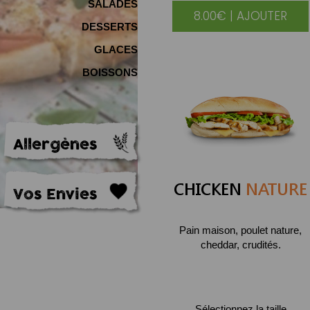
SALADES
8.00€ | AJOUTER
DESSERTS
GLACES
BOISSONS
Allergènes
CHICKEN
NATURE
Vos Envies
Pain maison, poulet nature,
cheddar, crudités.
Sélectionnez la taille